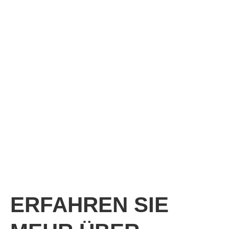
Definieren Sie Ihre
Ortungszonen, Objekte
und Aufgaben - wir
machen Ihnen unser
Angebot.
+49(0)395 36968554
Anfrage senden
ERFAHREN SIE